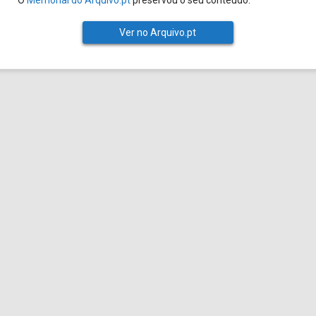
O
Memorial do Arquivo.pt
preservou o seu conteúdo.
Ver no Arquivo.pt